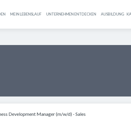
DEN
MEIN LEBENSLAUF
UNTERNEHMEN ENTDECKEN
AUSBILDUNG
K
Haupt-Navigation
ness Development Manager (m/w/d) - Sales