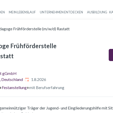
DEN
MEIN LEBENSLAUF
UNTERNEHMEN ENTDECKEN
AUSBILDUNG
K
Haupt-Navigation
dagoge Frühförderstelle (m/w/d) Rastatt
oge Frühförderstelle
statt
st gGmbH
Veröffentlicht
:
, Deutschland
1.8.2026
+
Festanstellung
+
mit Berufserfahrung
gemeinnütziger Träger der Jugend- und Eingliederungshilfe mit Sitz