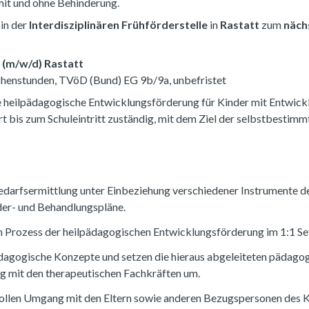
it und ohne Behinderung.
in der
Interdisziplinären Frühförderstelle
in
Rastatt
zum
näch
 (m/w/d) Rastatt
Wochenstunden, TVöD (Bund) EG 9b/9a, unbefristet
e heilpädagogische Entwicklungsförderung für Kinder mit Entwick
bis zum Schuleintritt zuständig, mit dem Ziel der selbstbestimmt
edarfsermittlung unter Einbeziehung verschiedener Instrumente d
rder- und Behandlungspläne.
len Prozess der heilpädagogischen Entwicklungsförderung im 1:1 Se
pädagogische Konzepte und setzen die hieraus abgeleiteten päda
g mit den therapeutischen Fachkräften um.
vollen Umgang mit den Eltern sowie anderen Bezugspersonen des K