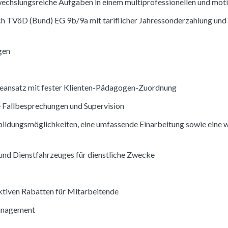
echslungsreiche Aufgaben in einem multiprofessionellen und mot
ch TVöD (Bund) EG 9b/9a mit tariflicher Jahressonderzahlung und 
gen
ieansatz mit fester Klienten-Pädagogen-Zuordnung
e Fallbesprechungen und Supervision
rbildungsmöglichkeiten, eine umfassende Einarbeitung sowie eine 
und Dienstfahrzeuges für dienstliche Zwecke
ktiven Rabatten für Mitarbeitende
anagement