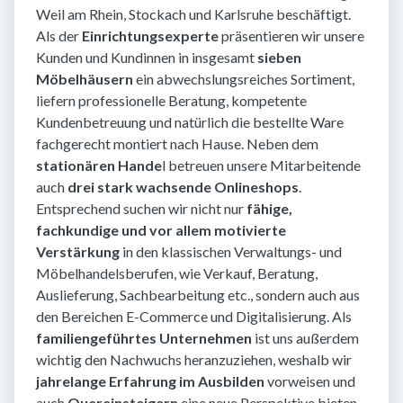
Weil am Rhein, Stockach und Karlsruhe beschäftigt.
Als der
Einrichtungsexperte
präsentieren wir unsere
Kunden und Kundinnen in insgesamt
sieben
Möbelhäusern
ein abwechslungsreiches Sortiment,
liefern professionelle Beratung, kompetente
Kundenbetreuung und natürlich die bestellte Ware
fachgerecht montiert nach Hause. Neben dem
stationären Hande
l betreuen unsere Mitarbeitende
auch
drei stark wachsende Onlineshops
.
Entsprechend suchen wir nicht nur
fähige,
fachkundige und vor allem motivierte
Verstärkung
in den klassischen Verwaltungs- und
Möbelhandelsberufen, wie Verkauf, Beratung,
Auslieferung, Sachbearbeitung etc., sondern auch aus
den Bereichen E-Commerce und Digitalisierung. Als
familiengeführtes Unternehmen
ist uns außerdem
wichtig den Nachwuchs heranzuziehen, weshalb wir
j
ahrelange Erfahrung im Ausbilden
vorweisen und
auch
Quereinsteigern
eine neue Perspektive bieten.