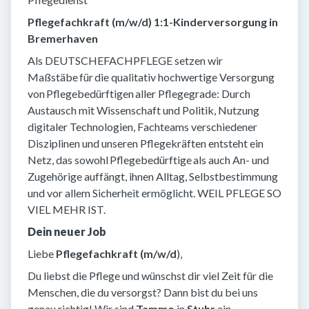
Pflegefachkraft (m/w/d) 1:1-Kinderversorgung in
Bremerhaven
Als DEUTSCHEFACHPFLEGE setzen wir
Maßstäbe für die qualitativ hochwertige Versorgung
von Pflegebedürftigen aller Pflegegrade: Durch
Austausch mit Wissenschaft und Politik, Nutzung
digitaler Technologien, Fachteams verschiedener
Disziplinen und unseren Pflegekräften entsteht ein
Netz, das sowohl Pflegebedürftige als auch An- und
Zugehörige auffängt, ihnen Alltag, Selbstbestimmung
und vor allem Sicherheit ermöglicht. WEIL PFLEGE SO
VIEL MEHR IST.
Dein neuer Job
Liebe
Pflegefachkraft (m/w/d
),
Du liebst die Pflege und wünschst dir viel Zeit für die
Menschen, die du versorgst? Dann bist du bei uns
genau richtig! Wir sind
Tammo
in
Stuhr
ein