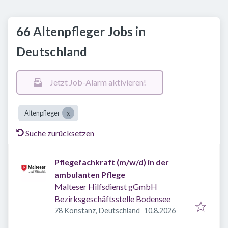
66 Altenpfleger Jobs in
Deutschland
Jetzt Job-Alarm aktivieren!
Altenpfleger
Suche zurücksetzen
Pflegefachkraft (m/w/d) in der
ambulanten Pflege
Malteser Hilfsdienst gGmbH
Bezirksgeschäftsstelle Bodensee
Veröffentlicht
:
78 Konstanz, Deutschland
10.8.2026