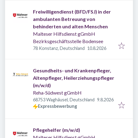
Freiwilligendienst (BFD/FSJ) in der
ambulanten Betreuung von
behinderten und alten Menschen
Malteser Hilfsdienst gGmbH
Bezirksgeschäftsstelle Bodensee
Veröffentlicht
:
78 Konstanz, Deutschland
10.8.2026
Gesundheits- und Krankenpfleger,
Altenpfleger, Heilerziehungspfleger
(m/w/d)
Reha-Südwest gGmbH
Veröffentlicht
:
68753 Waghäusel, Deutschland
9.8.2026
Expressbewerbung
Pflegehelfer (m/w/d)
Malteser Hilfsdienst gGmbH