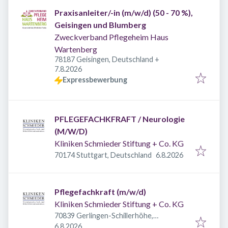
Praxisanleiter/-in (m/w/d) (50 - 70 %),
Geisingen und Blumberg
Zweckverband Pflegeheim Haus
Wartenberg
78187 Geisingen, Deutschland
+
Veröffentlicht
:
7.8.2026
Expressbewerbung
PFLEGEFACHKFRAFT / Neurologie
(M/W/D)
Kliniken Schmieder Stiftung + Co. KG
Veröffentlicht
:
70174 Stuttgart, Deutschland
6.8.2026
Pflegefachkraft (m/w/d)
Kliniken Schmieder Stiftung + Co. KG
70839 Gerlingen-Schillerhöhe,
Veröffentlicht
:
Deutschland
6.8.2026