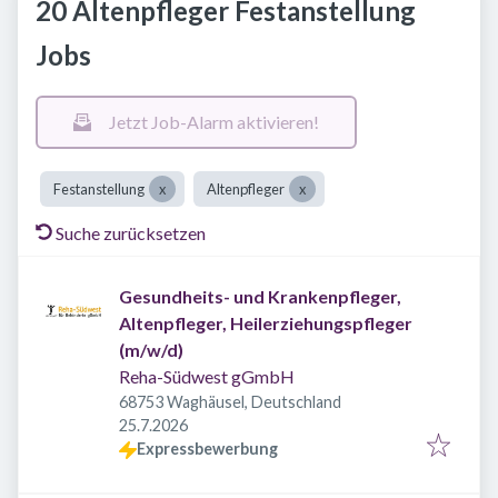
20 Altenpfleger Festanstellung
Jobs
Jetzt Job-Alarm aktivieren!
Festanstellung
Altenpfleger
Suche zurücksetzen
Gesundheits- und Krankenpfleger,
Altenpfleger, Heilerziehungspfleger
(m/w/d)
Reha-Südwest gGmbH
68753 Waghäusel, Deutschland
Veröffentlicht
:
25.7.2026
Expressbewerbung