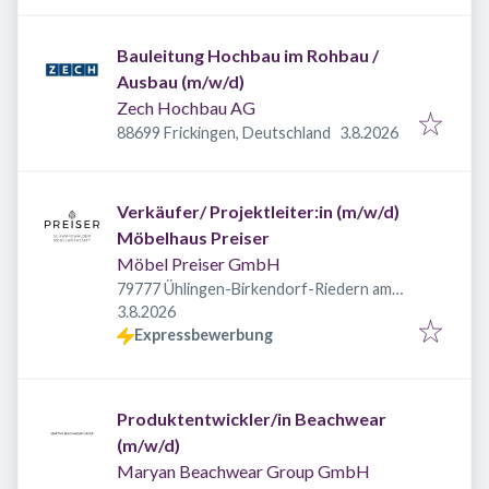
Bauleitung Hochbau im Rohbau /
Ausbau (m/w/d)
Zech Hochbau AG
Veröffentlicht
:
88699 Frickingen, Deutschland
3.8.2026
Verkäufer/ Projektleiter:in (m/w/d)
Möbelhaus Preiser
Möbel Preiser GmbH
79777 Ühlingen-Birkendorf-Riedern am
Veröffentlicht
:
Wald, Deutschland
3.8.2026
Expressbewerbung
Produktentwickler/in Beachwear
(m/w/d)
Maryan Beachwear Group GmbH