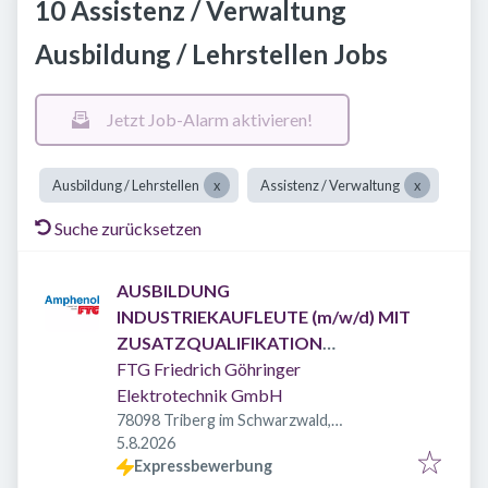
10 Assistenz / Verwaltung
Ausbildung / Lehrstellen Jobs
Jetzt Job-Alarm aktivieren!
Ausbildung / Lehrstellen
Assistenz / Verwaltung
Suche zurücksetzen
AUSBILDUNG
INDUSTRIEKAUFLEUTE (m/w/d) MIT
ZUSATZQUALIFIKATION
INTERNATIONALES
FTG Friedrich Göhringer
WIRTSCHAFTSMANAGEMENT
Elektrotechnik GmbH
START 2026
78098 Triberg im Schwarzwald,
Veröffentlicht
:
Deutschland
5.8.2026
Expressbewerbung