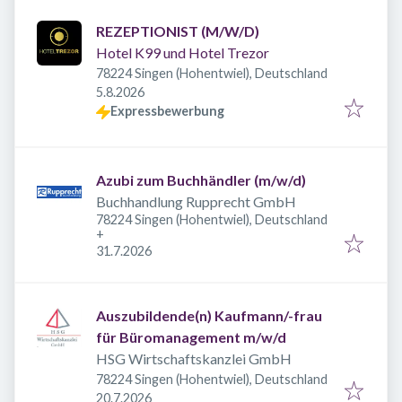
REZEPTIONIST (M/W/D)
Hotel K99 und Hotel Trezor
78224 Singen (Hohentwiel), Deutschland
Veröffentlicht
:
5.8.2026
Expressbewerbung
Azubi zum Buchhändler (m/w/d)
Buchhandlung Rupprecht GmbH
78224 Singen (Hohentwiel), Deutschland
+
Veröffentlicht
:
31.7.2026
Auszubildende(n) Kaufmann/-frau
für Büromanagement m/w/d
HSG Wirtschaftskanzlei GmbH
78224 Singen (Hohentwiel), Deutschland
Veröffentlicht
:
20.7.2026