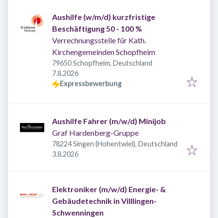
Aushilfe (w/m/d) kurzfristige
Beschäftigung 50 - 100 %
Verrechnungsstelle für Kath.
Kirchengemeinden Schopfheim
79650 Schopfheim, Deutschland
Veröffentlicht
:
7.8.2026
Expressbewerbung
Aushilfe Fahrer (m/w/d) Minijob
Graf Hardenberg-Gruppe
78224 Singen (Hohentwiel), Deutschland
Veröffentlicht
:
3.8.2026
Elektroniker (m/w/d) Energie- &
Gebäudetechnik in Villlingen-
Schwenningen