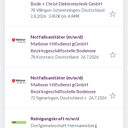
Bode + Christ Elektrotechnik GmbH
78 Villingen-Schwenningen, Deutschland
Veröffentlicht
:
2.8.2026
3.450€ bis 4.449€
Notfallsanitäter (m/w/d)
Malteser Hilfsdienst gGmbH
Bezirksgeschäftsstelle Bodensee
Veröffentlicht
:
78 Konstanz, Deutschland
26.7.2026
Notfallsanitäter (m/w/d)
Malteser Hilfsdienst gGmbH
Bezirksgeschäftsstelle Bodensee
Veröffentlicht
:
72 Sigmaringen, Deutschland
+
26.7.2026
Reinigungskraft m/w/d
Dorfgemeinschaft Hermannsberg