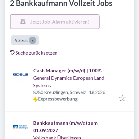
2 Bankkaufmann Vollzeit Jobs
Jetzt Job-Alarm aktivieren!
Vollzeit
Suche zurücksetzen
Cash Manager (m/w/d) | 100%
General Dynamics European Land
Systems
Veröffentlicht
:
8280 Kreuzlingen, Schweiz
4.8.2026
Expressbewerbung
Bankkaufmann (m/w/d) zum
01.09.2027
Volksbank Überlingen