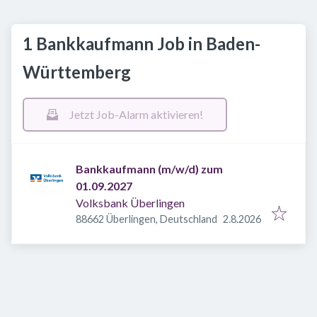
1 Bankkaufmann Job in Baden-
Württemberg
Jetzt Job-Alarm aktivieren!
Bankkaufmann (m/w/d) zum
01.09.2027
Volksbank Überlingen
Veröffentlicht
:
88662 Überlingen, Deutschland
2.8.2026