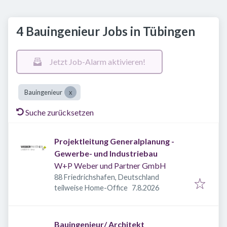
4 Bauingenieur Jobs in Tübingen
Jetzt Job-Alarm aktivieren!
Bauingenieur
Suche zurücksetzen
Projektleitung Generalplanung -
Gewerbe- und Industriebau
W+P Weber und Partner GmbH
88 Friedrichshafen, Deutschland
Veröffentlicht
:
teilweise Home-Office
7.8.2026
Bauingenieur/ Architekt