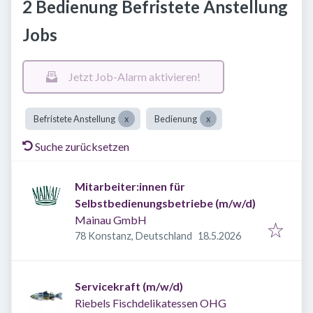
2 Bedienung Befristete Anstellung
Jobs
Jetzt Job-Alarm aktivieren!
Befristete Anstellung
Bedienung
Suche zurücksetzen
Mitarbeiter:innen für
Selbstbedienungsbetriebe (m/w/d)
Mainau GmbH
Veröffentlicht
:
78 Konstanz, Deutschland
18.5.2026
Servicekraft (m/w/d)
Riebels Fischdelikatessen OHG