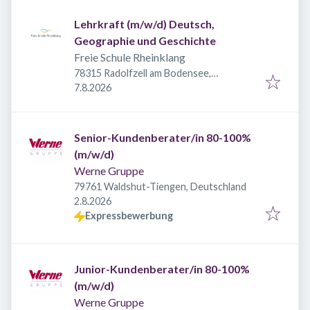
Lehrkraft (m/w/d) Deutsch,
Geographie und Geschichte
Freie Schule Rheinklang
78315 Radolfzell am Bodensee,
Veröffentlicht
:
Deutschland
7.8.2026
Senior-Kundenberater/in 80-100%
(m/w/d)
Werne Gruppe
79761 Waldshut-Tiengen, Deutschland
Veröffentlicht
:
2.8.2026
Expressbewerbung
Junior-Kundenberater/in 80-100%
(m/w/d)
Werne Gruppe