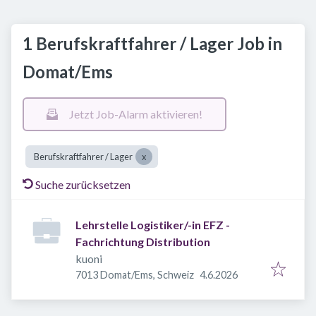
1 Berufskraftfahrer / Lager Job in
Domat/Ems
Jetzt Job-Alarm aktivieren!
Berufskraftfahrer / Lager
Suche zurücksetzen
Lehrstelle Logistiker/-in EFZ -
Fachrichtung Distribution
kuoni
Veröffentlicht
:
7013 Domat/Ems, Schweiz
4.6.2026