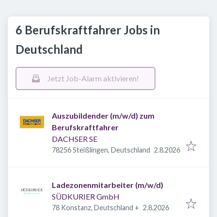
6 Berufskraftfahrer Jobs in
Deutschland
Jetzt Job-Alarm aktivieren!
Auszubildender (m/w/d) zum
Berufskraftfahrer
DACHSER SE
Veröffentlicht
:
78256 Steißlingen, Deutschland
2.8.2026
Ladezonenmitarbeiter (m/w/d)
SÜDKURIER GmbH
Veröffentlicht
:
78 Konstanz, Deutschland
+
2.8.2026