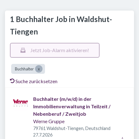
1 Buchhalter Job in Waldshut-
Tiengen
Jetzt Job-Alarm aktivieren!
Buchhalter
Suche zurücksetzen
Buchhalter (m/w/d) in der
Immobilienverwaltung in Teilzeit /
Nebenberuf / Zweitjob
Werne Gruppe
79761 Waldshut-Tiengen, Deutschland
Veröffentlicht
:
27.7.2026