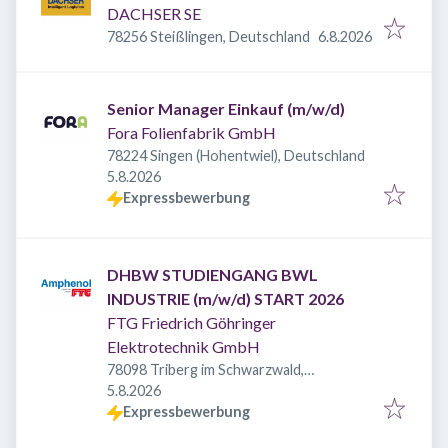
DACHSER SE
Veröffentlicht
:
78256 Steißlingen, Deutschland
6.8.2026
Senior Manager Einkauf (m/w/d)
Fora Folienfabrik GmbH
78224 Singen (Hohentwiel), Deutschland
Veröffentlicht
:
5.8.2026
Expressbewerbung
DHBW STUDIENGANG BWL
INDUSTRIE (m/w/d) START 2026
FTG Friedrich Göhringer
Elektrotechnik GmbH
78098 Triberg im Schwarzwald,
Veröffentlicht
:
Deutschland
5.8.2026
Expressbewerbung