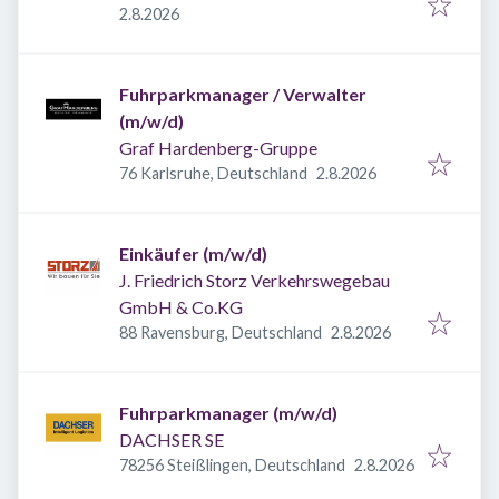
Veröffentlicht
:
2.8.2026
Fuhrparkmanager / Verwalter
(m/w/d)
Graf Hardenberg-Gruppe
Veröffentlicht
:
76 Karlsruhe, Deutschland
2.8.2026
Einkäufer (m/w/d)
J. Friedrich Storz Verkehrswegebau
GmbH & Co.KG
Veröffentlicht
:
88 Ravensburg, Deutschland
2.8.2026
Fuhrparkmanager (m/w/d)
DACHSER SE
Veröffentlicht
:
78256 Steißlingen, Deutschland
2.8.2026