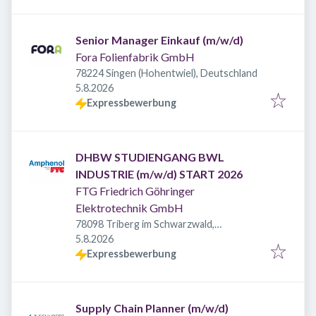
Senior Manager Einkauf (m/w/d)
Fora Folienfabrik GmbH
78224 Singen (Hohentwiel), Deutschland
Veröffentlicht
:
5.8.2026
Expressbewerbung
DHBW STUDIENGANG BWL
INDUSTRIE (m/w/d) START 2026
FTG Friedrich Göhringer
Elektrotechnik GmbH
78098 Triberg im Schwarzwald,
Veröffentlicht
:
Deutschland
5.8.2026
Expressbewerbung
Supply Chain Planner (m/w/d)