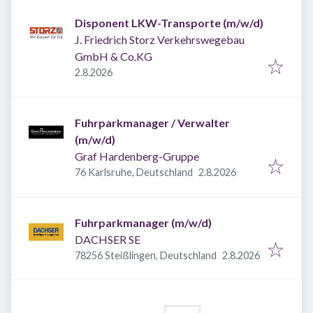
Disponent LKW-Transporte (m/w/d)
J. Friedrich Storz Verkehrswegebau
GmbH & Co.KG
Veröffentlicht
:
2.8.2026
Fuhrparkmanager / Verwalter
(m/w/d)
Graf Hardenberg-Gruppe
Veröffentlicht
:
76 Karlsruhe, Deutschland
2.8.2026
Fuhrparkmanager (m/w/d)
DACHSER SE
Veröffentlicht
:
78256 Steißlingen, Deutschland
2.8.2026