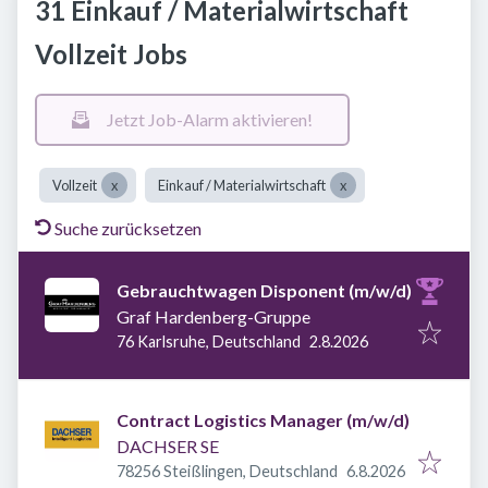
31 Einkauf / Materialwirtschaft
Vollzeit Jobs
Jetzt Job-Alarm aktivieren!
Vollzeit
Einkauf / Materialwirtschaft
Suche zurücksetzen
Gebrauchtwagen Disponent (m/w/d)
Graf Hardenberg-Gruppe
Veröffentlicht
:
76 Karlsruhe, Deutschland
2.8.2026
Contract Logistics Manager (m/w/d)
DACHSER SE
Veröffentlicht
:
78256 Steißlingen, Deutschland
6.8.2026