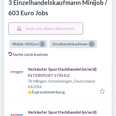
3 Einzelhandelskaufmann Minijob /
603 Euro Jobs
Jetzt Job-Alarm aktivieren!
Minijob / 603 Euro
Einzelhandelskaufmann
Suche zurücksetzen
Verkäufer Sportfachhandel (m/w/d)
INTERSPORT STÄHLE
78 Villingen-Schwenningen, Deutschland
Veröffentlicht
:
6.8.2026
Expressbewerbung
Verkäufer Sportfachhandel (m/w/d)