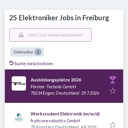
25 Elektroniker Jobs in Freiburg
Jetzt Job-Alarm aktivieren!
Elektroniker
Suche zurücksetzen
Ausbildungsplätze 2026
Förster-Technik GmbH
Veröffentlicht
:
78234 Engen, Deutschland
29.7.2026
Werkstudent Elektronik (m/w/d)
fruitcore robotics GmbH
Veröffentlicht
:
78 Konstanz, Deutschland
4.8.2026