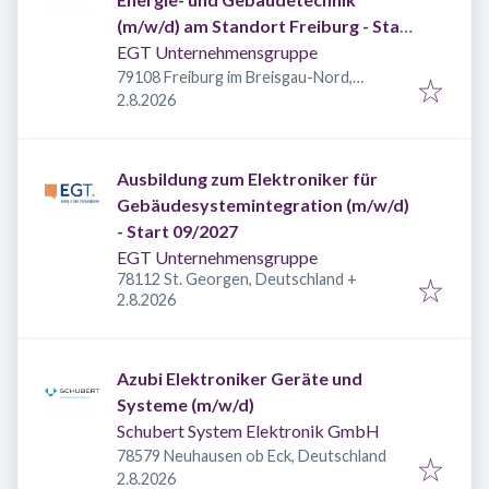
(m/w/d) am Standort Freiburg - Start
09/2027
EGT Unternehmensgruppe
79108 Freiburg im Breisgau-Nord,
Veröffentlicht
:
Deutschland
2.8.2026
Ausbildung zum Elektroniker für
Gebäudesystemintegration (m/w/d)
- Start 09/2027
EGT Unternehmensgruppe
78112 St. Georgen, Deutschland
+
Veröffentlicht
:
2.8.2026
Azubi Elektroniker Geräte und
Systeme (m/w/d)
Schubert System Elektronik GmbH
78579 Neuhausen ob Eck, Deutschland
Veröffentlicht
:
2.8.2026