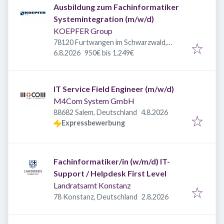
Ausbildung zum Fachinformatiker
Systemintegration (m/w/d)
KOEPFER Group
78120 Furtwangen im Schwarzwald,
Veröffentlicht
:
Deutschland
6.8.2026
950€ bis 1.249€
IT Service Field Engineer (m/w/d)
M4Com System GmbH
Veröffentlicht
:
88682 Salem, Deutschland
4.8.2026
Expressbewerbung
Fachinformatiker/in (w/m/d) IT-
Support / Helpdesk First Level
Landratsamt Konstanz
Veröffentlicht
:
78 Konstanz, Deutschland
2.8.2026