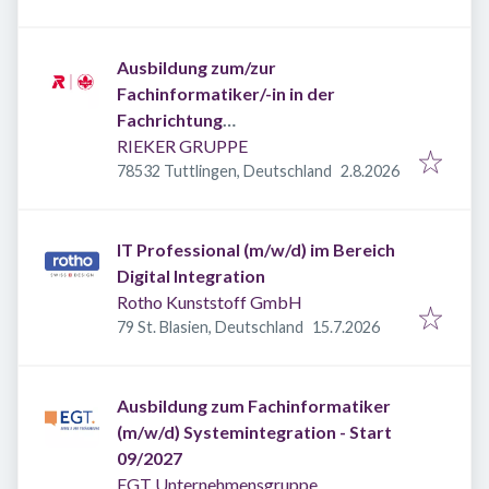
Ausbildung zum/zur
Fachinformatiker/-in in der
Fachrichtung
‚Anwendungsentwicklung‘ ab
RIEKER GRUPPE
Veröffentlicht
:
September 2027
78532 Tuttlingen, Deutschland
2.8.2026
IT Professional (m/w/d) im Bereich
Digital Integration
Rotho Kunststoff GmbH
Veröffentlicht
:
79 St. Blasien, Deutschland
15.7.2026
Ausbildung zum Fachinformatiker
(m/w/d) Systemintegration - Start
09/2027
EGT Unternehmensgruppe