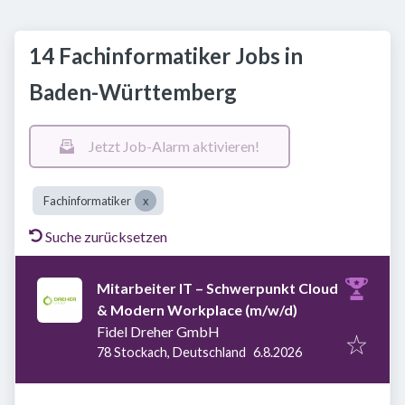
14 Fachinformatiker Jobs in
Baden-Württemberg
Jetzt Job-Alarm aktivieren!
Fachinformatiker
Suche zurücksetzen
Mitarbeiter IT – Schwerpunkt Cloud
& Modern Workplace (m/w/d)
Fidel Dreher GmbH
Veröffentlicht
:
78 Stockach, Deutschland
6.8.2026