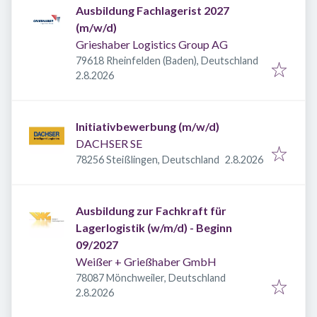
Ausbildung Fachlagerist 2027
(m/w/d)
Grieshaber Logistics Group AG
79618 Rheinfelden (Baden), Deutschland
Veröffentlicht
:
2.8.2026
Initiativbewerbung (m/w/d)
DACHSER SE
Veröffentlicht
:
78256 Steißlingen, Deutschland
2.8.2026
Ausbildung zur Fachkraft für
Lagerlogistik (w/m/d) - Beginn
09/2027
Weißer + Grießhaber GmbH
78087 Mönchweiler, Deutschland
Veröffentlicht
:
2.8.2026