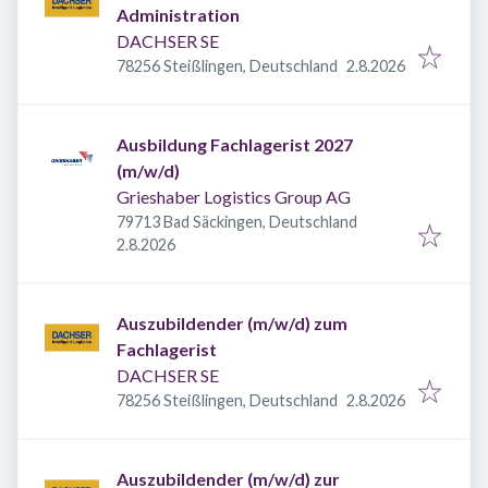
Administration
DACHSER SE
Veröffentlicht
:
78256 Steißlingen, Deutschland
2.8.2026
Ausbildung Fachlagerist 2027
(m/w/d)
Grieshaber Logistics Group AG
79713 Bad Säckingen, Deutschland
Veröffentlicht
:
2.8.2026
Auszubildender (m/w/d) zum
Fachlagerist
DACHSER SE
Veröffentlicht
:
78256 Steißlingen, Deutschland
2.8.2026
Auszubildender (m/w/d) zur