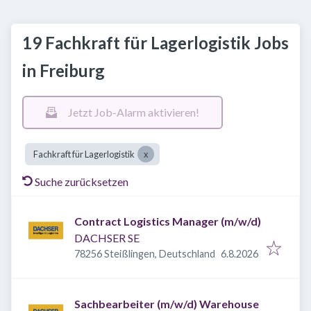
19 Fachkraft für Lagerlogistik Jobs
in Freiburg
Jetzt Job-Alarm aktivieren!
Fachkraft für Lagerlogistik
Suche zurücksetzen
Contract Logistics Manager (m/w/d)
DACHSER SE
Veröffentlicht
:
78256 Steißlingen, Deutschland
6.8.2026
Sachbearbeiter (m/w/d) Warehouse