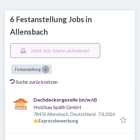
6 Festanstellung Jobs in
Allensbach
Jetzt Job-Alarm aktivieren!
Festanstellung
Suche zurücksetzen
Dachdeckergeselle (m/w/d)
Holzbau Späth GmbH
Veröffentlicht
:
78476 Allensbach, Deutschland
7.8.2026
Expressbewerbung