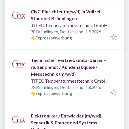
CNC-Einrichter (m/w/d) in Vollzeit –
Standort Bräunlingen
TiTEC Temperaturmesstechnik GmbH
Veröffentlicht
:
78 Bräunlingen, Deutschland
1.8.2026
Expressbewerbung
Technischer Vertriebsmitarbeiter –
Außendienst / Kundenakquise /
Messtechnik (m/w/d)
TiTEC Temperaturmesstechnik GmbH
Veröffentlicht
:
78 Bräunlingen, Deutschland
1.8.2026
Expressbewerbung
Elektroniker / Entwickler (m/w/d)-
Sensorik & Embedded Systems |