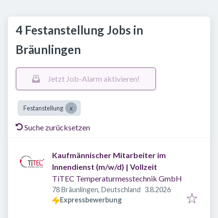
4 Festanstellung Jobs in
Bräunlingen
Jetzt Job-Alarm aktivieren!
Festanstellung
Suche zurücksetzen
Kaufmännischer Mitarbeiter im
Innendienst (m/w/d) | Vollzeit
TiTEC Temperaturmesstechnik GmbH
Veröffentlicht
:
78 Bräunlingen, Deutschland
3.8.2026
Expressbewerbung