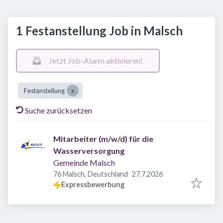
1 Festanstellung Job in Malsch
Jetzt Job-Alarm aktivieren!
Festanstellung
Suche zurücksetzen
Mitarbeiter (m/w/d) für die
Wasserversorgung
Gemeinde Malsch
Veröffentlicht
:
76 Malsch, Deutschland
27.7.2026
Expressbewerbung