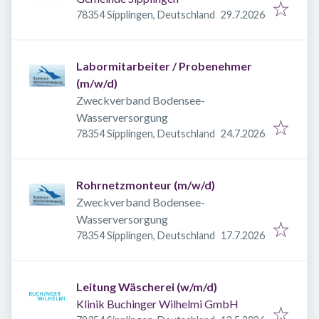
Veröffentlicht
:
78354 Sipplingen, Deutschland
29.7.2026
Labormitarbeiter / Probenehmer
(m/w/d)
Zweckverband Bodensee-
Wasserversorgung
Veröffentlicht
:
78354 Sipplingen, Deutschland
24.7.2026
Rohrnetzmonteur (m/w/d)
Zweckverband Bodensee-
Wasserversorgung
Veröffentlicht
:
78354 Sipplingen, Deutschland
17.7.2026
Leitung Wäscherei (w/m/d)
Klinik Buchinger Wilhelmi GmbH