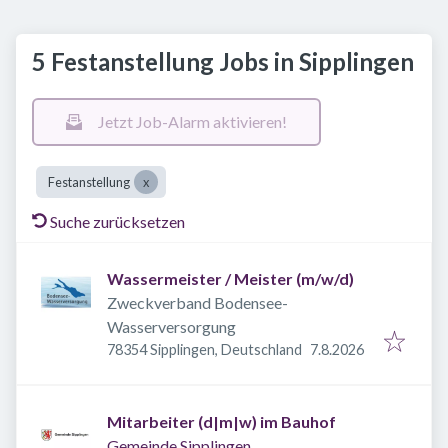
5 Festanstellung Jobs in Sipplingen
Jetzt Job-Alarm aktivieren!
Festanstellung
Suche zurücksetzen
Wassermeister / Meister (m/w/d)
Zweckverband Bodensee-
Wasserversorgung
Veröffentlicht
:
78354 Sipplingen, Deutschland
7.8.2026
Mitarbeiter (d|m|w) im Bauhof
Gemeinde Sipplingen