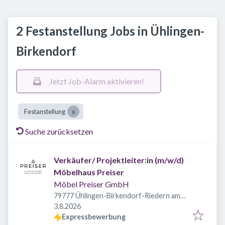
2 Festanstellung Jobs in Ühlingen-
Birkendorf
Jetzt Job-Alarm aktivieren!
Festanstellung
Suche zurücksetzen
Verkäufer/ Projektleiter:in (m/w/d)
Möbelhaus Preiser
Möbel Preiser GmbH
79777 Ühlingen-Birkendorf-Riedern am
Veröffentlicht
:
Wald, Deutschland
3.8.2026
Expressbewerbung