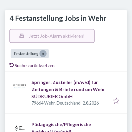
4 Festanstellung Jobs in Wehr
Jetzt Job-Alarm aktivieren!
Festanstellung
Suche zurücksetzen
Springer: Zusteller (m/w/d) für
Zeitungen & Briefe rund um Wehr
SÜDKURIER GmbH
Veröffentlicht
:
79664 Wehr, Deutschland
2.8.2026
Pädagogische/Pflegerische
Fachkraft (m/w/d)