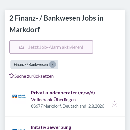
2 Finanz- / Bankwesen Jobs in
Markdorf
Jetzt Job-Alarm aktivieren!
Finanz- / Bankwesen
Suche zurücksetzen
Privatkundenberater (m/w/d)
Volksbank Überlingen
Veröffentlicht
:
88677 Markdorf, Deutschland
2.8.2026
Initativbewerbung