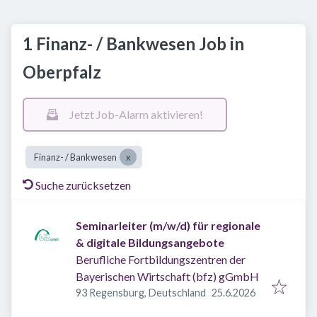
1 Finanz- / Bankwesen Job in
Oberpfalz
Jetzt Job-Alarm aktivieren!
Finanz- / Bankwesen
Suche zurücksetzen
Seminarleiter (m/w/d) für regionale
& digitale Bildungsangebote
Berufliche Fortbildungszentren der
Bayerischen Wirtschaft (bfz) gGmbH
Veröffentlicht
:
93 Regensburg, Deutschland
25.6.2026