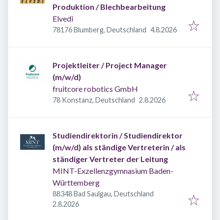
Produktion / Blechbearbeitung
Elvedi
Veröffentlicht
:
78176 Blumberg, Deutschland
4.8.2026
Projektleiter / Project Manager
(m/w/d)
fruitcore robotics GmbH
Veröffentlicht
:
78 Konstanz, Deutschland
2.8.2026
Studiendirektorin / Studiendirektor
(m/w/d) als ständige Vertreterin / als
ständiger Vertreter der Leitung
MINT-Exzellenzgymnasium Baden-
Württemberg
88348 Bad Saulgau, Deutschland
Veröffentlicht
:
2.8.2026