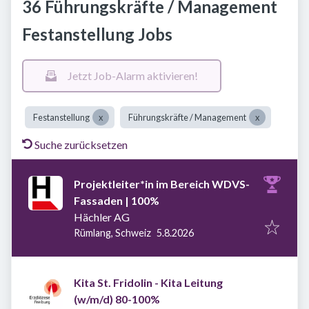
36 Führungskräfte / Management
Festanstellung Jobs
Jetzt Job-Alarm aktivieren!
Festanstellung
Führungskräfte / Management
Suche zurücksetzen
Projektleiter*in im Bereich WDVS-
Fassaden | 100%
Hächler AG
Veröffentlicht
:
Rümlang, Schweiz
5.8.2026
Kita St. Fridolin - Kita Leitung
(w/m/d) 80-100%