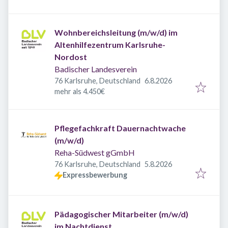
Wohnbereichsleitung (m/w/d) im
Altenhilfezentrum Karlsruhe-
Nordost
Badischer Landesverein
Veröffentlicht
:
76 Karlsruhe, Deutschland
6.8.2026
mehr als 4.450€
Pflegefachkraft Dauernachtwache
(m/w/d)
Reha-Südwest gGmbH
Veröffentlicht
:
76 Karlsruhe, Deutschland
5.8.2026
Expressbewerbung
Pädagogischer Mitarbeiter (m/w/d)
im Nachtdienst