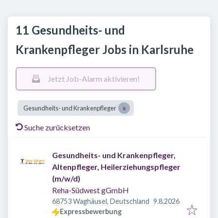
11 Gesundheits- und
Krankenpfleger Jobs in Karlsruhe
Jetzt Job-Alarm aktivieren!
Gesundheits- und Krankenpfleger
Suche zurücksetzen
Gesundheits- und Krankenpfleger,
Altenpfleger, Heilerziehungspfleger
(m/w/d)
Reha-Südwest gGmbH
Veröffentlicht
:
68753 Waghäusel, Deutschland
9.8.2026
Expressbewerbung