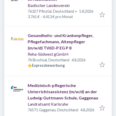
Badischer Landesverein
Veröffentlicht
:
76327 Pfinztal, Deutschland
+
5.8.2026
3.761 € - 4.413 € pro Monat
Gesundheits- und Krankenpfleger,
Pflegefachmann, Altenpfleger
(m/w/d) TVöD-P EG P 8
Reha-Südwest gGmbH
Veröffentlicht
:
76 Bruchsal, Deutschland
4.8.2026
Expressbewerbung
Medizinisch-pflegerische
Unterrichtsassistenz (m/w/d) an der
Ludwig-Guttmann-Schule, Gaggenau
Landratsamt Karlsruhe
Veröffentlicht
:
76571 Gaggenau, Deutschland
4.8.2026