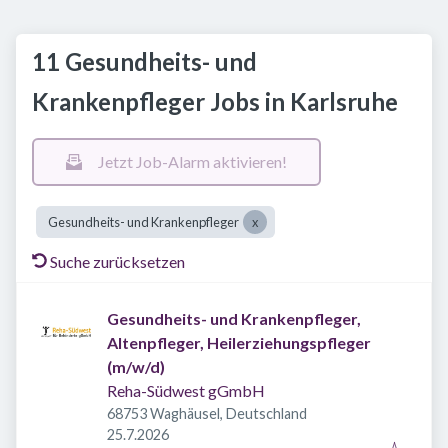
11 Gesundheits- und
Krankenpfleger Jobs in Karlsruhe
Jetzt Job-Alarm aktivieren!
Gesundheits- und Krankenpfleger
Suche zurücksetzen
Gesundheits- und Krankenpfleger,
Altenpfleger, Heilerziehungspfleger
(m/w/d)
Reha-Südwest gGmbH
68753 Waghäusel, Deutschland
Veröffentlicht
:
25.7.2026