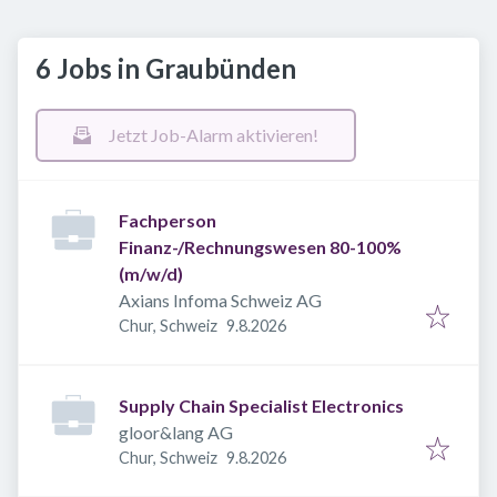
6 Jobs in Graubünden
Jetzt Job-Alarm aktivieren!
Fachperson
Finanz-/Rechnungswesen 80-100%
(m/w/d)
Axians Infoma Schweiz AG
Veröffentlicht
:
Chur, Schweiz
9.8.2026
Supply Chain Specialist Electronics
gloor&lang AG
Veröffentlicht
:
Chur, Schweiz
9.8.2026