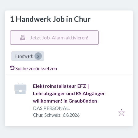
1 Handwerk Job in Chur
Jetzt Job-Alarm aktivieren!
Handwerk
Suche zurücksetzen
Elektroinstallateur EFZ |
Lehrabgänger und RS Abgänger
willkommen! in Graubünden
DAS PERSONAL.
Veröffentlicht
:
Chur, Schweiz
6.8.2026