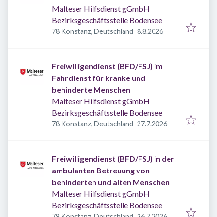
Malteser Hilfsdienst gGmbH
Bezirksgeschäftsstelle Bodensee
Veröffentlicht
:
78 Konstanz, Deutschland
8.8.2026
Freiwilligendienst (BFD/FSJ) im
Fahrdienst für kranke und
behinderte Menschen
Malteser Hilfsdienst gGmbH
Bezirksgeschäftsstelle Bodensee
Veröffentlicht
:
78 Konstanz, Deutschland
27.7.2026
Freiwilligendienst (BFD/FSJ) in der
ambulanten Betreuung von
behinderten und alten Menschen
Malteser Hilfsdienst gGmbH
Bezirksgeschäftsstelle Bodensee
Veröffentlicht
:
78 Konstanz, Deutschland
26.7.2026