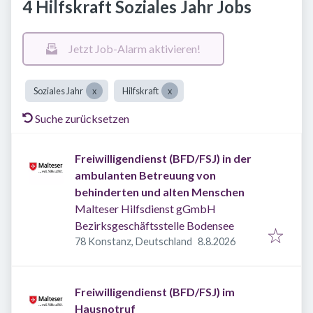
4 Hilfskraft Soziales Jahr Jobs
Jetzt Job-Alarm aktivieren!
Soziales Jahr
Hilfskraft
Suche zurücksetzen
Freiwilligendienst (BFD/FSJ) in der
ambulanten Betreuung von
behinderten und alten Menschen
Malteser Hilfsdienst gGmbH
Bezirksgeschäftsstelle Bodensee
Veröffentlicht
:
78 Konstanz, Deutschland
8.8.2026
Freiwilligendienst (BFD/FSJ) im
Hausnotruf