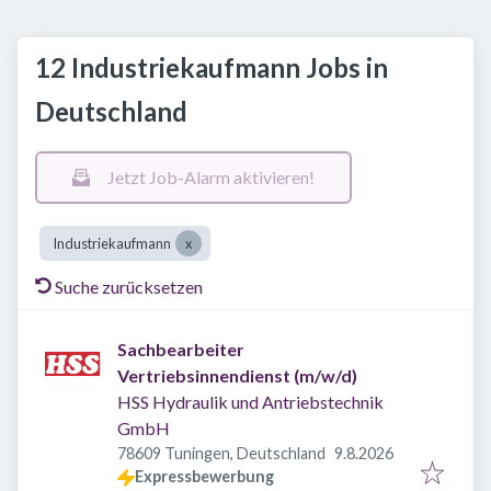
12 Industriekaufmann Jobs in
Deutschland
Jetzt Job-Alarm aktivieren!
Industriekaufmann
Suche zurücksetzen
Sachbearbeiter
Vertriebsinnendienst (m/w/d)
HSS Hydraulik und Antriebstechnik
GmbH
Veröffentlicht
:
78609 Tuningen, Deutschland
9.8.2026
Expressbewerbung