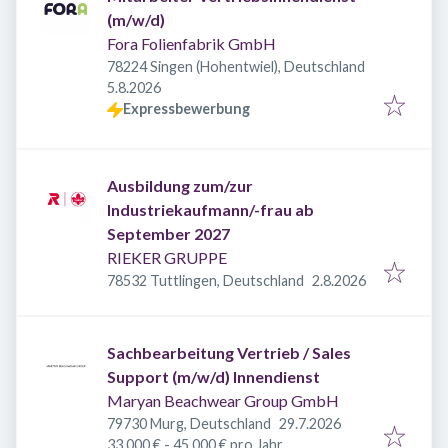
(m/w/d)
Fora Folienfabrik GmbH
78224 Singen (Hohentwiel), Deutschland
Veröffentlicht
:
5.8.2026
Expressbewerbung
Ausbildung zum/zur
Industriekaufmann/-frau ab
September 2027
RIEKER GRUPPE
Veröffentlicht
:
78532 Tuttlingen, Deutschland
2.8.2026
Sachbearbeitung Vertrieb / Sales
Support (m/w/d) Innendienst
Maryan Beachwear Group GmbH
Veröffentlicht
:
79730 Murg, Deutschland
29.7.2026
33.000 € - 45.000 € pro Jahr