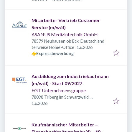
Mitarbeiter Vertrieb Customer
Service (m/w/d)
ASANUS Medizintechnik GmbH
78579 Neuhausen ob Eck, Deutschland
Veröffentlicht
:
teilweise Home-Office
1.6.2026
Expressbewerbung
Ausbildung zum Industriekaufmann
(m/w/d) - Start 09/2027
EGT Unternehmensgruppe
78098 Triberg im Schwarzwald,
Veröffentlicht
:
Deutschland
1.6.2026
Kaufmännischer Mitarbeiter –
Finanzbuchhaltung (m/w/d) – 60 -