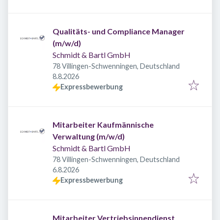
Qualitäts- und Compliance Manager
(m/w/d)
Schmidt & Bartl GmbH
78 Villingen-Schwenningen, Deutschland
Veröffentlicht
:
8.8.2026
Expressbewerbung
Mitarbeiter Kaufmännische
Verwaltung (m/w/d)
Schmidt & Bartl GmbH
78 Villingen-Schwenningen, Deutschland
Veröffentlicht
:
6.8.2026
Expressbewerbung
Mitarbeiter Vertriebsinnendienst