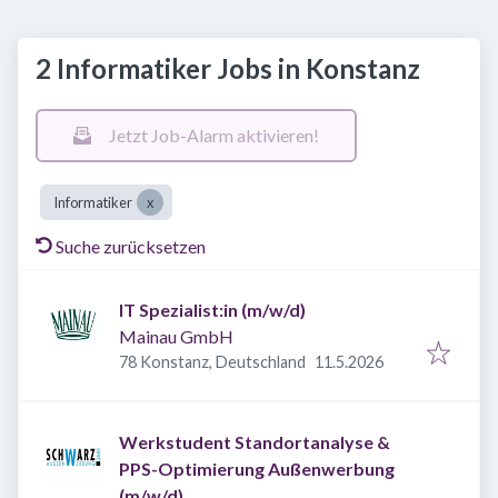
2 Informatiker Jobs in Konstanz
Jetzt Job-Alarm aktivieren!
Informatiker
Suche zurücksetzen
IT Spezialist:in (m/w/d)
Mainau GmbH
Veröffentlicht
:
78 Konstanz, Deutschland
11.5.2026
Werkstudent Standortanalyse &
PPS-Optimierung Außenwerbung
(m/w/d)