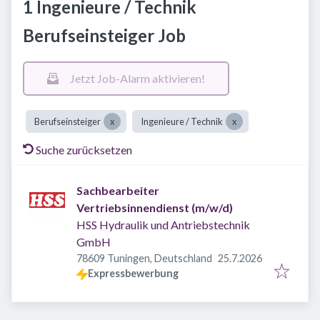
1 Ingenieure / Technik
Berufseinsteiger Job
Jetzt Job-Alarm aktivieren!
Berufseinsteiger
Ingenieure / Technik
Suche zurücksetzen
Sachbearbeiter
Vertriebsinnendienst (m/w/d)
HSS Hydraulik und Antriebstechnik
GmbH
Veröffentlicht
:
78609 Tuningen, Deutschland
25.7.2026
Expressbewerbung