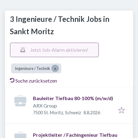
3 Ingenieure / Technik Jobs in
Sankt Moritz
Jetzt Job-Alarm aktivieren!
Ingenieure / Technik
Suche zurücksetzen
Bauleiter Tiefbau 80-100% (m/w/d)
ARX Group
Veröffentlicht
:
7500 St. Moritz, Schweiz
8.8.2026
Projektleiter / Fachingenieur Tiefbau