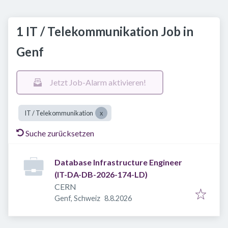
1 IT / Telekommunikation Job in
Genf
Jetzt Job-Alarm aktivieren!
IT / Telekommunikation
Suche zurücksetzen
Database Infrastructure Engineer
(IT-DA-DB-2026-174-LD)
CERN
Veröffentlicht
:
Genf, Schweiz
8.8.2026