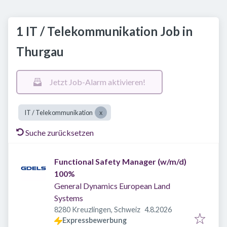
1 IT / Telekommunikation Job in
Thurgau
Jetzt Job-Alarm aktivieren!
IT / Telekommunikation
Suche zurücksetzen
Functional Safety Manager (w/m/d)
100%
General Dynamics European Land
Systems
Veröffentlicht
:
8280 Kreuzlingen, Schweiz
4.8.2026
Expressbewerbung