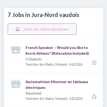
7 Jobs in Jura-Nord vaudois
Jetzt Job-Alarm aktivieren!
French Speaker – Would you like to
live in Athens? (Relocation Included)
Cbtalents
Veröffentlicht
:
Yverdon-les-Bains, Schweiz
6.8.2026
Automaticien-Monteur en tableaux
électriques
Randstad
Veröffentlicht
:
Yverdon-les-Bains, Schweiz
6.8.2026