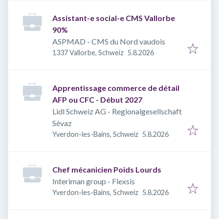
Assistant-e social-e CMS Vallorbe
90%
ASPMAD - CMS du Nord vaudois
Veröffentlicht
:
1337 Vallorbe, Schweiz
5.8.2026
Apprentissage commerce de détail
AFP ou CFC - Début 2027
Lidl Schweiz AG - Regionalgesellschaft
Sévaz
Veröffentlicht
:
Yverdon-les-Bains, Schweiz
5.8.2026
Chef mécanicien Poids Lourds
Interiman group - Flexsis
Veröffentlicht
:
Yverdon-les-Bains, Schweiz
5.8.2026