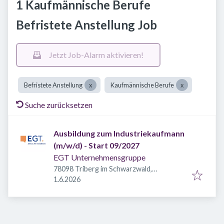
1 Kaufmännische Berufe
Befristete Anstellung Job
Jetzt Job-Alarm aktivieren!
Befristete Anstellung
Kaufmännische Berufe
Suche zurücksetzen
Ausbildung zum Industriekaufmann
(m/w/d) - Start 09/2027
EGT Unternehmensgruppe
78098 Triberg im Schwarzwald,
Veröffentlicht
:
Deutschland
1.6.2026