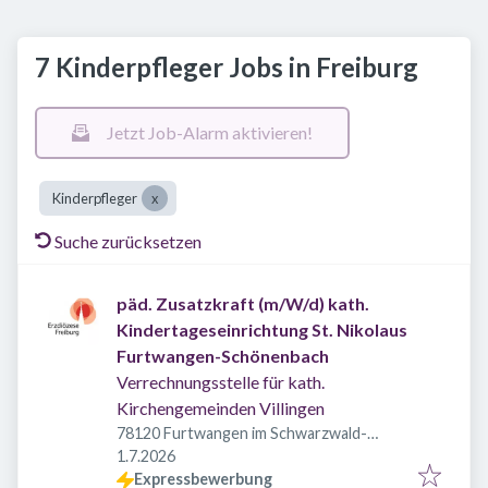
7 Kinderpfleger Jobs in Freiburg
Jetzt Job-Alarm aktivieren!
Kinderpfleger
Suche zurücksetzen
päd. Zusatzkraft (m/W/d) kath.
Kindertageseinrichtung St. Nikolaus
Furtwangen-Schönenbach
Verrechnungsstelle für kath.
Kirchengemeinden Villingen
78120 Furtwangen im Schwarzwald-
Veröffentlicht
:
Schönenbach, Deutschland
1.7.2026
Expressbewerbung