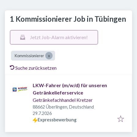
1 Kommissionierer Job in Tübingen
Jetzt Job-Alarm aktivieren!
Kommissionierer
Suche zurücksetzen
LKW-Fahrer (m/w/d) für unseren
Getränkelieferservice
Getränkefachhandel Kretzer
88662 Überlingen, Deutschland
Veröffentlicht
:
29.7.2026
Expressbewerbung