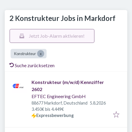
2 Konstrukteur Jobs in Markdorf
Jetzt Job-Alarm aktivieren!
Konstrukteur
Suche zurücksetzen
Konstrukteur (m/w/d) Kennziffer
2602
EFTEC Engineering GmbH
Veröffentlicht
:
88677 Markdorf, Deutschland
5.8.2026
3.450€ bis 4.449€
Expressbewerbung