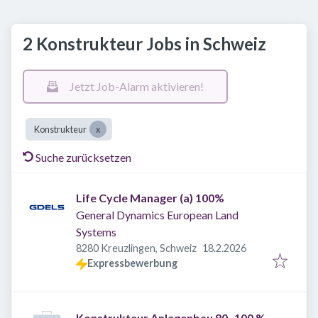
2 Konstrukteur Jobs in Schweiz
Jetzt Job-Alarm aktivieren!
Konstrukteur
Suche zurücksetzen
Life Cycle Manager (a) 100%
General Dynamics European Land
Systems
Veröffentlicht
:
8280 Kreuzlingen, Schweiz
18.2.2026
Expressbewerbung
Konstrukteur Anlagenbau 80–100 %